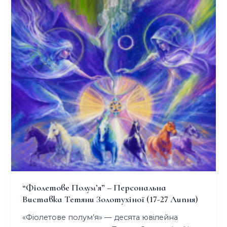
“фіолетове Полум’я” – Персональна
Виставка Тетяни Золотухіної (17-27 Липня)
«Фіолетове полум’я» — десята ювілейна