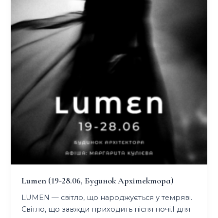
Lumen (19-28.06, Будинок Архітектора)
LUMEN — світло, що народжується у темряві.
Світло, що завжди приходить після ночі.І для