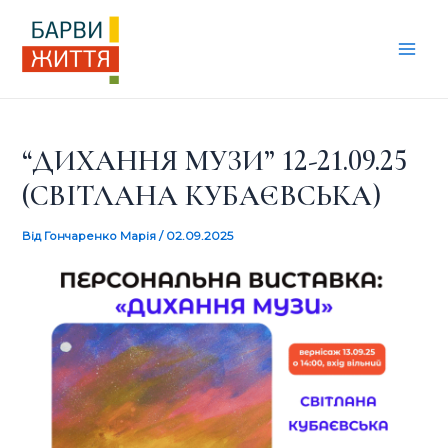
Перейти
Навігація
Mai
до
по
Men
вмісту
запису
“ДИХАННЯ МУЗИ” 12-21.09.25
(СВІТЛАНА КУБАЄВСЬКА)
Від
Гончаренко Марія
/
02.09.2025