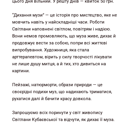
цього дня вільний. У решту днів — квиток 50 грн.
“Дихання музи” — це історія про мистецтво, яке не
мовчить навіть у найскладніші часи. Роботи
Світлани наповнені світлом, повітрям і надією.
Вони немов промовляють, що муза живе, дихає й
продовжує вести за собою, попри всі життєві
випробування. Художниця, яка стала
арттерапевтом, вірить у силу творчості лікувати
не лише душу митця, а й тих, хто дивиться на
картини.
Пейзажі, натюрморти, образи природи — це
своєрідні подихи муз, що надихають триматися,
рухатися далі й бачити красу довкола.
Запрошуємо всіх поринути у світ живопису
Світлани Кубаєвської та відчути, як дихає її муза.