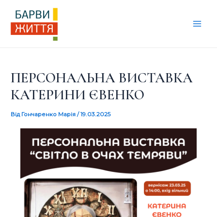
Перейти
Навігація
Mai
до
по
Men
вмісту
запису
ПЕРСОНАЛЬНА ВИСТАВКА
КАТЕРИНИ ЄВЕНКО
Від
Гончаренко Марія
/
19.03.2025